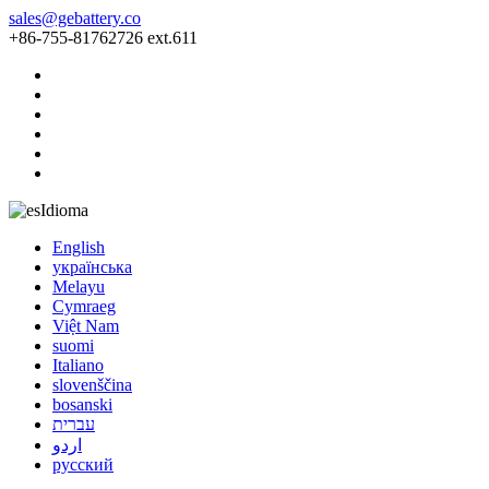
sales@gebattery.co
+86-755-81762726 ext.611
Idioma
English
українська
Melayu
Cymraeg
Việt Nam
suomi
Italiano
slovenščina
bosanski
עברית
اردو
русский